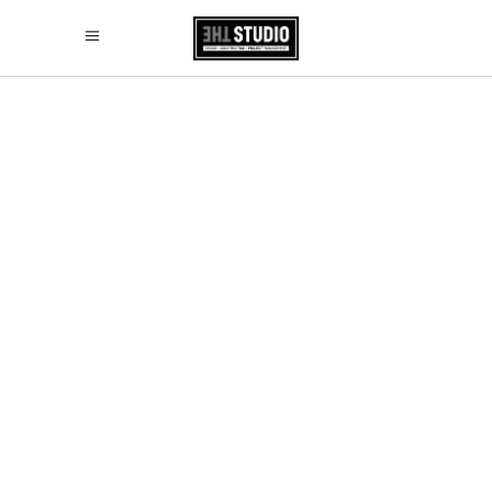
BEST ONLINE BETTING
SITES