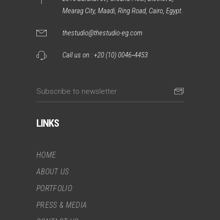
Mearag City, Maadi, Ring Road, Cairo, Egypt.
thestudio@thestudio-eg.com
Call us on :
+20 (10) 0046‑4453
LINKS
HOME
ABOUT US
PORTFOLIO
PRESS & MEDIA