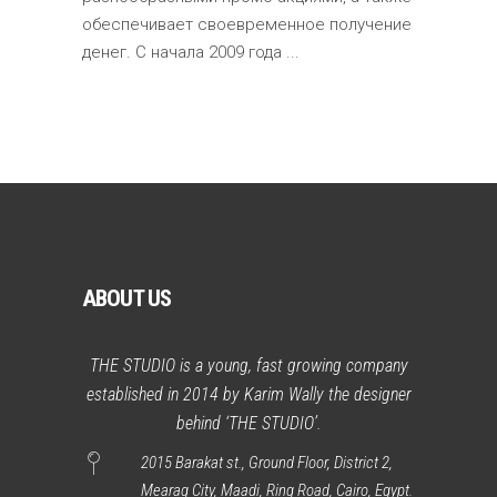
обеспечивает своевременное получение
денег. С начала 2009 года
ABOUT US
THE STUDIO is a young, fast growing company
established in 2014 by Karim Wally the designer
behind ‘THE STUDIO’.
2015 Barakat st., Ground Floor, District 2,
Mearag City, Maadi, Ring Road, Cairo, Egypt.