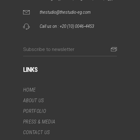
thestudio@thestudio-eg.com
Call us on :
+20 (10) 0046‑4453
LINKS
HOME
ABOUT US
PORTFOLIO
PRESS & MEDIA
CONTACT US