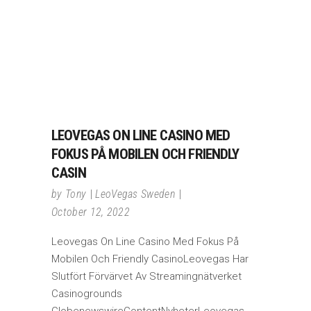
LEOVEGAS ON LINE CASINO MED
FOKUS PÅ MOBILEN OCH FRIENDLY
CASIN
by
Tony
LeoVegas Sweden
October 12, 2022
Leovegas On Line Casino Med Fokus På
Mobilen Och Friendly CasinoLeovegas Har
Slutfört Förvärvet Av Streamingnätverket
Casinogrounds