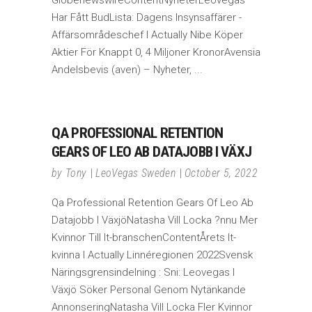
GlobenewswireContentNyheterLeovegas
Har Fått BudLista: Dagens Insynsaffärer -
Affärsområdeschef I Actually Nibe Köper
Aktier För Knappt 0, 4 Miljoner KronorAvensia
Andelsbevis (aven) – Nyheter,
QA PROFESSIONAL RETENTION
GEARS OF LEO AB DATAJOBB I VÄXJ
by
Tony
LeoVegas Sweden
October 5, 2022
Qa Professional Retention Gears Of Leo Ab
Datajobb I VäxjöNatasha Vill Locka ?nnu Mer
Kvinnor Till It-branschenContentÅrets It-
kvinna I Actually Linnéregionen 2022Svensk
Näringsgrensindelning : Sni: Leovegas I
Växjö Söker Personal Genom Nytänkande
AnnonseringNatasha Vill Locka Fler Kvinnor